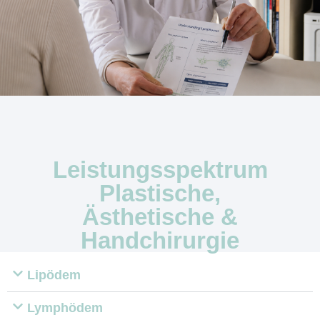
Leistungsspektrum
Plastische,
Ästhetische &
Handchirurgie
Lipödem
Lymphödem