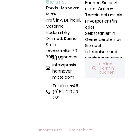
Sie uns:
Buchen Sie jetzt
Praxis
Hannover
einen Online-
Mitte
Termin bei uns als
Prof. inv. Dr. habil.
Privatpatient*in
Catarina
oder
Hadamitzky
Selbstzahler*in.
Dr. med. Karina
Gerne beraten wir
Stolp
Sie auch
Lavesstraße 79
telefonisch und
30159 Hannover
vereinbaren einen
Email:
Termin für Sie.
Online-
info@praxis-
Termin
hannover-
buchen
mitte.com
Telefon: +49
(0)511-219 33
259
Impressum |
Datenschutz