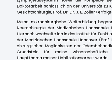
Lymphgefäßsystems sowie die komplexe B
Doktorarbeit schloss ich an der Universität zu K
Gesichtschirurgie, Prof. Dr. Dr. J. E. Zöller) erfolg
Meine mikrochirurgische Weiterbildung begann
Neurochirurgie der Medizinischen Hochschule H
Hiernach wechselte ich in das Institut für Funk
der Medizinischen Hochschule Hannover (Prof. D
chirurgischer Möglichkeiten der Ödembehandlun
Grundstein für meine wissenschaftliche 
Hauptthema meiner Habilitationsarbeit wurde.
Im Jahr 2009 nahm ich meine klinisch-chirurgisc
Plastische, Ästhetische, Hand- und Wiederherste
Vogt) auf und legte 2013 meine Facharztprüfung
Im Jahr 2015 wechselte ich als Oberärztin in
Ästhetische und Handchirurgie des Helios Klinikum
Nach drei Jahren oberärztlicher Tätigkeit, e
Hannover Mitte für plastische Chirurgie mi