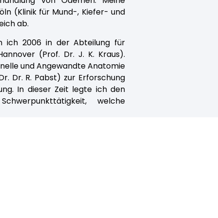
ehandlung von Ödemen. Meine
öln (Klinik für Mund-, Kiefer- und
reich ab.
 ich 2006 in der Abteilung für
annover (Prof. Dr. J. K. Kraus).
tionelle und Angewandte Anatomie
r. Dr. R. Pabst) zur Erforschung
g. In dieser Zeit legte ich den
Schwerpunkttätigkeit, welche
he Tätigkeit in der Abteilung für
llungschirurgie (Prof. Dr. P. M.
 ab.
 die Abteilung für Plastische,
s Hildesheim (Prof. Dr. B. Rieck).
röffnete ich meine Privatpraxis
t dem Schwerpunkt auf lympho-