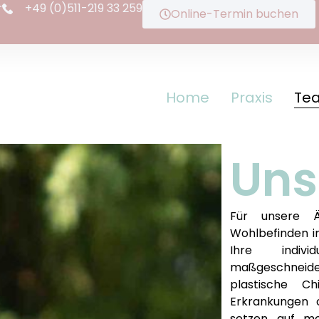
r
+49 (0)511-219 33 259
Online-Termin buchen
Home
Praxis
Te
Uns
Für unsere Ä
Wohlbefinden i
Ihre indivi
maßgeschneide
plastische Ch
Erkrankungen o
setzen auf mo