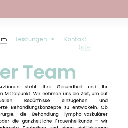
am
Leistungen
Kontakt
🇬🇧
er Team
rztinnen steht Ihre Gesundheit und Ihr
m Mittelpunkt. Wir nehmen uns die Zeit, um auf
duellen Bedürfnisse einzugehen und
rte Behandlungskonzepte zu entwickeln. Ob
irurgie, die Behandlung lympho-vaskulärer
der die ganzheitliche Frauenheilkunde – wir
dernste Techniken und einen einfühlsamen