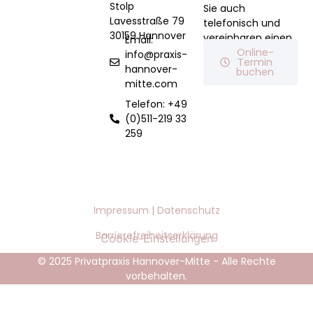
Stolp
Sie auch
Lavesstraße 79
telefonisch und
30159 Hannover
vereinbaren einen
Email:
Termin für Sie.
Online-
info@praxis-
Termin
hannover-
buchen
mitte.com
Telefon: +49
(0)511-219 33
259
Impressum |
Datenschutz
Barrierefreiheitserklärung
Cookie-Einstellungen
© 2025 Privatpraxis Hannover-Mitte - Alle Rechte
vorbehalten.