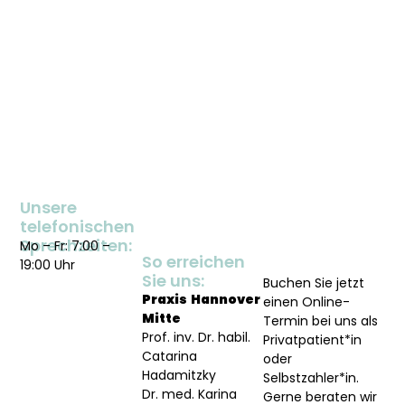
Unsere
telefonischen
Sprechzeiten:
Mo – Fr: 7:00 –
So erreichen
19:00 Uhr
Sie uns:
Buchen Sie jetzt
Praxis
Hannover
einen Online-
Mitte
Termin bei uns als
Prof. inv. Dr. habil.
Privatpatient*in
Catarina
oder
Hadamitzky
Selbstzahler*in.
Dr. med. Karina
Gerne beraten wir